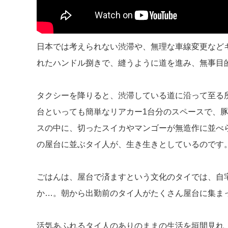
日本では考えられない渋滞や、無理な車線変更など
れたハンドル捌きで、縫うように道を進み、無事目
タクシーを降りると、渋滞している道に沿って至る
台といっても簡単なリアカー1台分のスペースで、
スの中に、切ったスイカやマンゴーが無造作に並べ
の屋台に並ぶタイ人が、生き生きとしているのです
ごはんは、屋台で済ますという文化のタイでは、自
か…。朝から出勤前のタイ人がたくさん屋台に集ま
活気あふれるタイ人のありのままの生活を垣間見れ