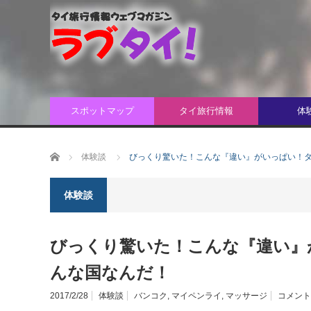
スポットマップ
タイ旅行情報
体
ホーム
体験談
びっくり驚いた！こんな『違い』がいっぱい！
体験談
びっくり驚いた！こんな『違い』
んな国なんだ！
2017/2/28
体験談
バンコク
,
マイペンライ
,
マッサージ
コメント