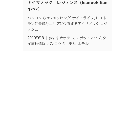
アイサノック レジデンス（Isanook Ban
gkok）
バンコクでのショッピング, ナイトライフ, レスト
ランに最適なエリアに位置するアイサノック レジ
デン…
2019/9/18
おすすめホテル
,
スポットマップ
,
タ
イ旅行情報
,
バンコクのホテル
,
ホテル