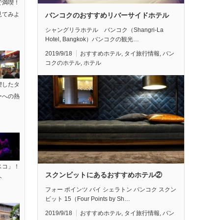
で満喫！
見てみよ
バンコクのおすすめリバーサイドホテル
シャングリラホテル バンコク（Shangri-La
Hotel, Bangkok）バンコクの観光…
2019/9/18
おすすめホテル
,
タイ旅行情報
,
バン
コクのホテル
,
ホテル
喫したタ
ーへの熱
スコ」！
スクンビットにあるおすすめホテル②
介
フォー ポインツ バイ シェラトン バンコク スクン
ビット 15（Four Points by Sh…
2019/9/18
おすすめホテル
,
タイ旅行情報
,
バン