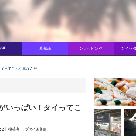
験談
豆知識
ショッピング
ツイッター
タイってこんな国なんだ！
がいっぱい！タイってこ
:
2
投稿者:
ラブタイ編集部