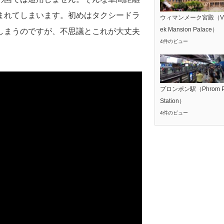
まれてしまいます。初めはタクシードラ
ウィマンメーク宮殿（Vi
ek Mansion Palace）
しまうのですが、不思議とこれが大丈夫
4件のビュー
プロンポン駅（Phrom P
Station）
4件のビュー