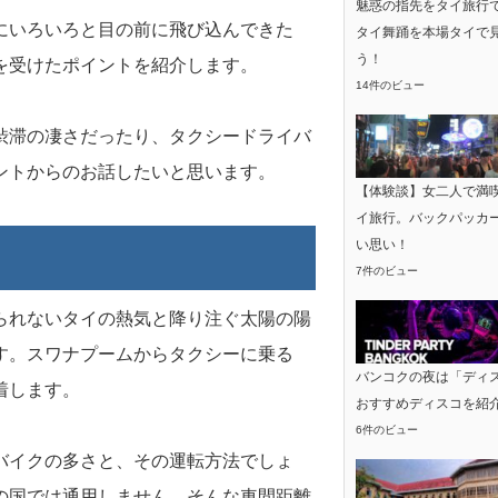
魅惑の指先をタイ旅行
にいろいろと目の前に飛び込んできた
タイ舞踊を本場タイで
う！
を受けたポイントを紹介します。
14件のビュー
渋滞の凄さだったり、タクシードライバ
ントからのお話したいと思います。
【体験談】女二人で満
イ旅行。バックパッカ
い思い！
7件のビュー
られないタイの熱気と降り注ぐ太陽の陽
す。スワナプームからタクシーに乗る
バンコクの夜は「ディ
着します。
おすすめディスコを紹
6件のビュー
バイクの多さと、その運転方法でしょ
の国では通用しません。そんな車間距離