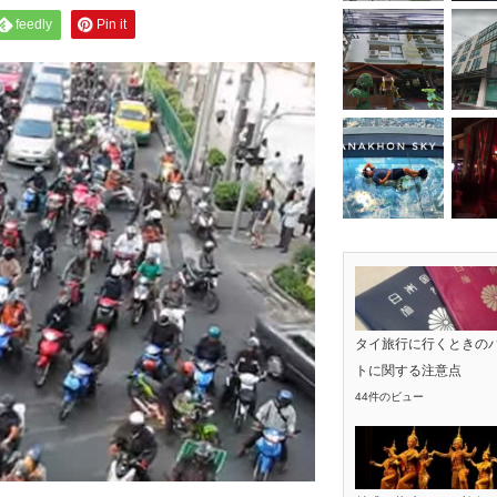
feedly
Pin it
タイ旅行に行くときの
トに関する注意点
44件のビュー