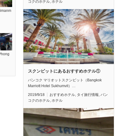
コクのホテル
,
ホテル
manm
hong
スクンビットにあるおすすめホテル①
バンコク マリオットスクンビット（Bangkok
Marriott Hotel Sukhumvit）…
2019/9/18
おすすめホテル
,
タイ旅行情報
,
バン
コクのホテル
,
ホテル