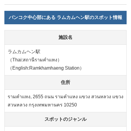
バンコク中心部にある ラムカムヘン駅のスポット情報
施設名
ラムカムヘン駅
（Thai:สถานีรามคำแหง）
（English:Ramkhamhaeng Station）
住所
รามคำแหง, 2655 ถนน รามคำแหง แขวง สวนหลวง แขวง
สวนหลวง กรุงเทพมหานคร 10250
スポットのジャンル