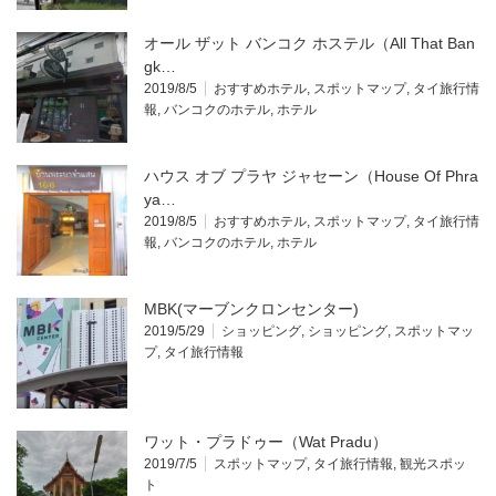
オール ザット バンコク ホステル（All That Ban
gk…
2019/8/5
おすすめホテル
,
スポットマップ
,
タイ旅行情
報
,
バンコクのホテル
,
ホテル
ハウス オブ プラヤ ジャセーン（House Of Phra
ya…
2019/8/5
おすすめホテル
,
スポットマップ
,
タイ旅行情
報
,
バンコクのホテル
,
ホテル
MBK(マーブンクロンセンター)
2019/5/29
ショッピング
,
ショッピング
,
スポットマッ
プ
,
タイ旅行情報
ワット・プラドゥー（Wat Pradu）
2019/7/5
スポットマップ
,
タイ旅行情報
,
観光スポッ
ト