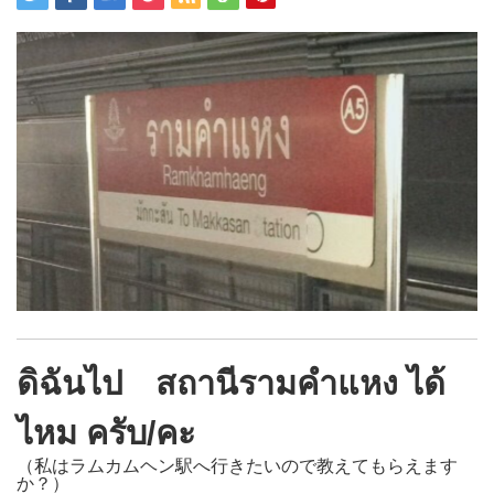
ดิฉันไป สถานีรามคำแหง ได้
ไหม ครับ/คะ
（私はラムカムヘン駅へ行きたいので教えてもらえます
か？）