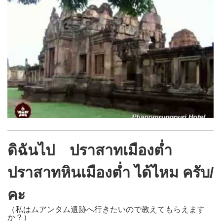
ดิฉันไป ปราสาทเมืองต่ำ
ปราสาทหินเมืองต่ำ ได้ไหม ครับ/
คะ
（私はムアンタム遺跡へ行きたいので教えてもらえます
か？）