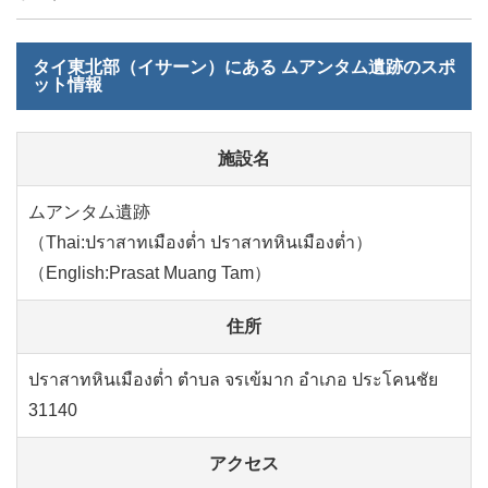
タイ東北部（イサーン）にある ムアンタム遺跡のスポ
ット情報
施設名
ムアンタム遺跡
（Thai:ปราสาทเมืองต่ำ ปราสาทหินเมืองต่ำ）
（English:Prasat Muang Tam）
住所
ปราสาทหินเมืองต่ำ ตำบล จรเข้มาก อำเภอ ประโคนชัย
31140
アクセス