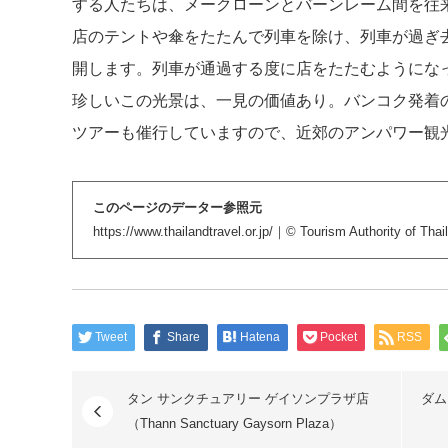
する人たちは、メークローンとバーンレーム間を往来
店のテントや傘をたたんで列車を除け、列車が過ぎ
開します。列車が通過する度に店をたたむようになっ
珍しいこの光景は、一見の価値あり。バンコク発着
ツアーも催行していますので、近郊のアンパワー観
このページのデーター参照元
https://www.thailandtravel.or.jp/
｜© Tourism Authority of Thaila
Tweet
Share
Hatena
Pocket
RSS
タン サンクチュアリー ゲイソンプラザ店
ダム
（Thann Sanctuary Gaysorn Plaza）