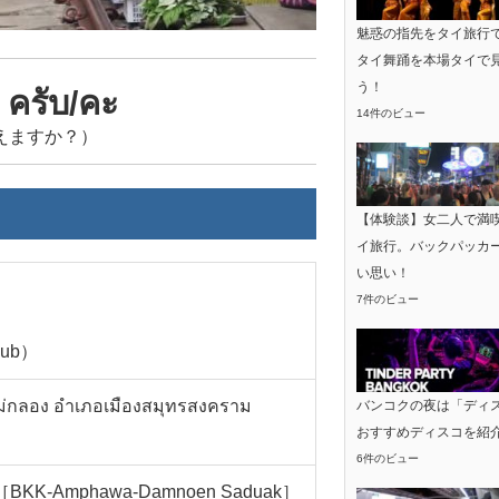
魅惑の指先をタイ旅行
タイ舞踊を本場タイで
う！
 ครับ/คะ
14件のビュー
えますか？）
【体験談】女二人で満
イ旅行。バックパッカ
い思い！
7件のビュー
Hub）
ม่กลอง อำเภอเมืองสมุทรสงคราม
バンコクの夜は「ディ
おすすめディスコを紹
6件のビュー
-Amphawa-Damnoen Saduak］