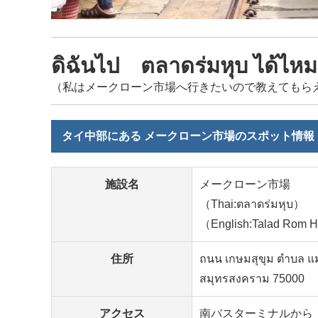
ดิฉันไป ตลาดร่มหุบ ได้ไหม
（私はメークローン市場へ行きたいので教えてもら
タイ中部にある メークローン市場のスポット情報
施設名
メークローン市場
（Thai:ตลาดร่มหุบ）
（English:Talad Rom 
住所
ถนน เกษมสุขุม ตำบล แ
สมุทรสงคราม 75000
アクセス
南バスターミナルから［BKK