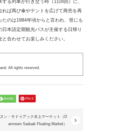
する列車が行き交う時（1日8回）に、
去れば再び傘やテントを広げて商売を再
たのは1984年頃からと言われ、世にも
の日本語定期観光バスが主催する日帰り
光と合わせてお楽しみください。
nd. All rights reserved.
feedly
Pin it
ヌン・サドゥアック水上マーケット（D
amnoen Saduak Floating Market）