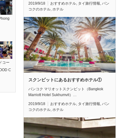
2019/9/18
おすすめホテル
,
タイ旅行情報
,
バン
コクのホテル
,
ホテル
hong
ドコー
OOD C
スクンビットにあるおすすめホテル①
バンコク マリオットスクンビット（Bangkok
Marriott Hotel Sukhumvit）…
2019/9/18
おすすめホテル
,
タイ旅行情報
,
バン
コクのホテル
,
ホテル