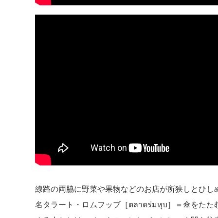
線路の両脇に野菜や果物などのお店が所狭しとひし
名タラート・ロムフッブ［ตลาดร่มหุบ］＝傘を