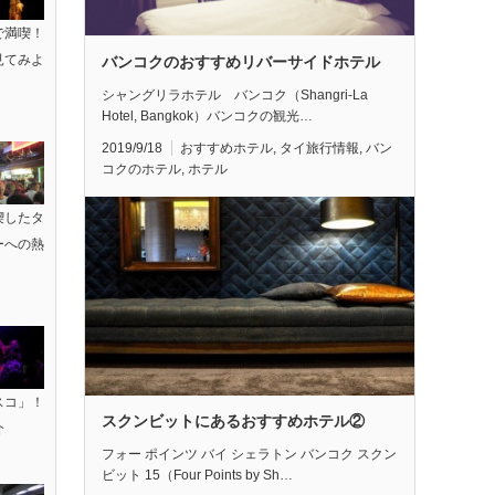
で満喫！
見てみよ
バンコクのおすすめリバーサイドホテル
シャングリラホテル バンコク（Shangri-La
Hotel, Bangkok）バンコクの観光…
2019/9/18
おすすめホテル
,
タイ旅行情報
,
バン
コクのホテル
,
ホテル
喫したタ
ーへの熱
スコ」！
スクンビットにあるおすすめホテル②
介
フォー ポインツ バイ シェラトン バンコク スクン
ビット 15（Four Points by Sh…