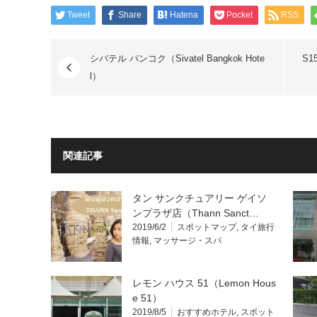
Tweet
Share
Hatena
Pocket
RSS
シバテル バンコク（Sivatel Bangkok Hote
S1
l）
関連記事
タン サンクチュアリー ゲイソ
ンプラザ店（Thann Sanct…
2019/6/2
スポットマップ
,
タイ旅行
情報
,
マッサージ・スパ
レモン ハウス 51（Lemon Hous
e 51）
2019/8/5
おすすめホテル
,
スポット