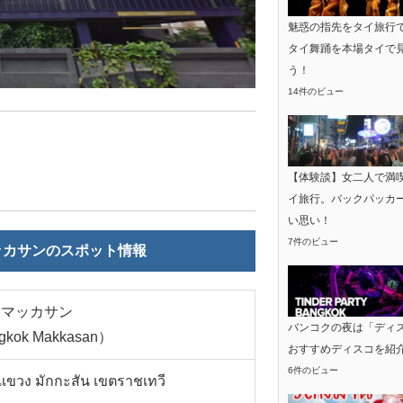
魅惑の指先をタイ旅行
タイ舞踊を本場タイで
う！
14件のビュー
【体験談】女二人で満
イ旅行。バックパッカ
い思い！
7件のビュー
ッカサンのスポット情報
 マッカサン
バンコクの夜は「ディ
ngkok Makkasan）
おすすめディスコを紹
6件のビュー
ขวง มักกะสัน เขตราชเทวี