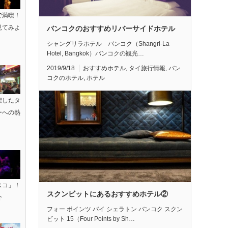
で満喫！
見てみよ
バンコクのおすすめリバーサイドホテル
シャングリラホテル バンコク（Shangri-La
Hotel, Bangkok）バンコクの観光…
2019/9/18
おすすめホテル
,
タイ旅行情報
,
バン
コクのホテル
,
ホテル
喫したタ
ーへの熱
スコ」！
スクンビットにあるおすすめホテル②
介
フォー ポインツ バイ シェラトン バンコク スクン
ビット 15（Four Points by Sh…