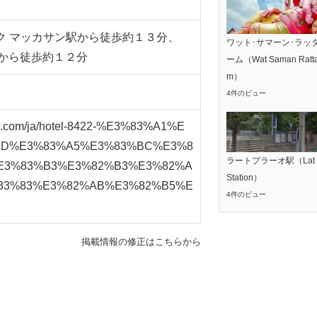
ク マッカサン駅から徒歩約１３分、
ワット･サマーン･ラッ
駅から徒歩約１２分
ーム（Wat Saman Ratta
m）
4件のビュー
els.com/ja/hotel-8422-%E3%83%A1%E
AD%E3%83%A5%E3%83%BC%E3%8
ラートプラーオ駅（Lat P
E3%83%B3%E3%82%B3%E3%82%A
Station）
83%83%E3%82%AB%E3%82%B5%E
4件のビュー
掲載情報の修正はこちらから