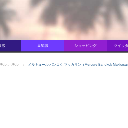
験談
豆知識
ショッピング
ツイッター
テル
,
ホテル
メルキュール バンコク マッカサン（Mercure Bangkok Makkasa