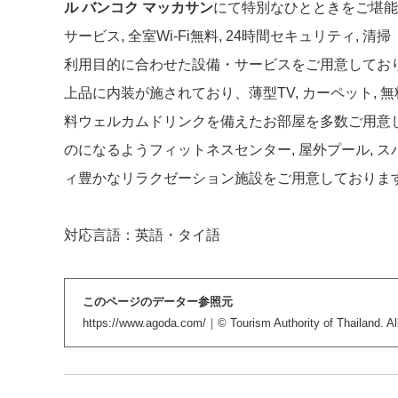
ル バンコク マッカサン
にて特別なひとときをご堪能
サービス, 全室Wi-Fi無料, 24時間セキュリティ, 
利用目的に合わせた設備・サービスをご用意しており
上品に内装が施されており、薄型TV, カーペット, 無
料ウェルカムドリンクを備えたお部屋を多数ご用意
のになるようフィットネスセンター, 屋外プール, ス
ィ豊かなリラクゼーション施設をご用意しておりま
対応言語：英語・タイ語
このページのデーター参照元
https://www.agoda.com/
｜© Tourism Authority of Thailand. All