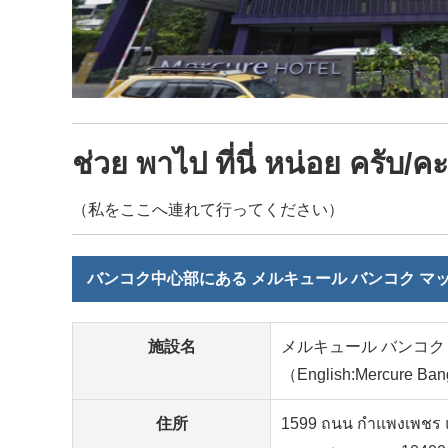
ช่วย พาไป ที่นี่ หน่อย ครับ/คะ
（私をここへ連れて行ってください）
バンコク中心部にある メルキュール バンコク マ
施設名
メルキュール バンコク
（English:Mercure Ba
住所
1599 ถนน กำแพงเพชร แ