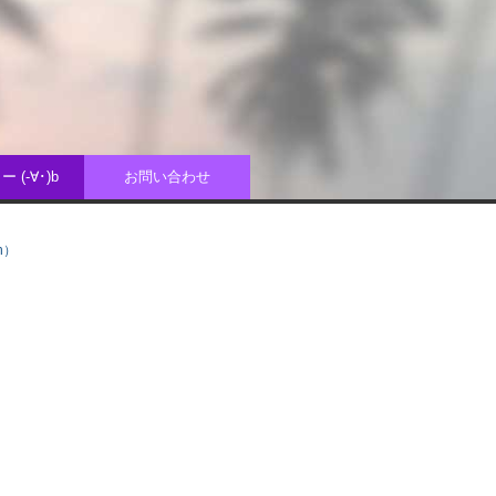
 (-∀･)b
お問い合わせ
n）