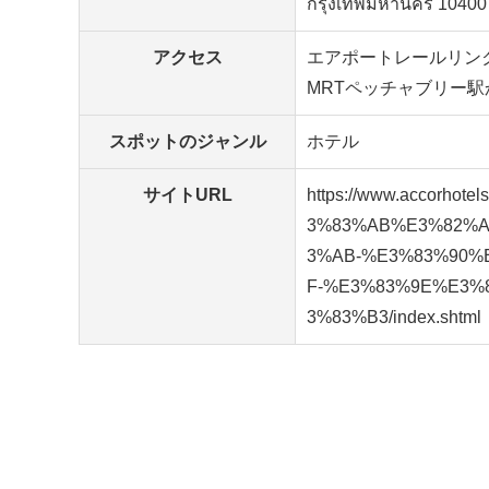
กรุงเทพมหานคร 10400
アクセス
エアポートレールリン
MRTペッチャブリー
スポットのジャンル
ホテル
サイトURL
https://www.accorhot
3%83%AB%E3%82%
3%AB-%E3%83%90%
F-%E3%83%9E%E3%
3%83%B3/index.shtml