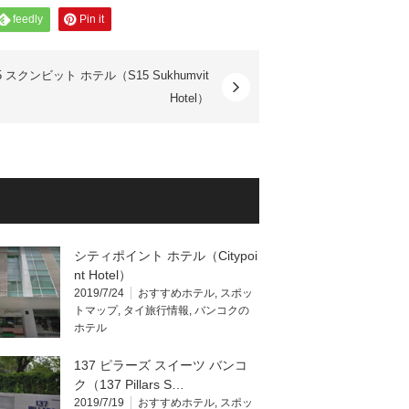
feedly
Pin it
5 スクンビット ホテル（S15 Sukhumvit
Hotel）
シティポイント ホテル（Citypoi
nt Hotel）
2019/7/24
おすすめホテル
,
スポッ
トマップ
,
タイ旅行情報
,
バンコクの
ホテル
137 ピラーズ スイーツ バンコ
ク（137 Pillars S…
2019/7/19
おすすめホテル
,
スポッ