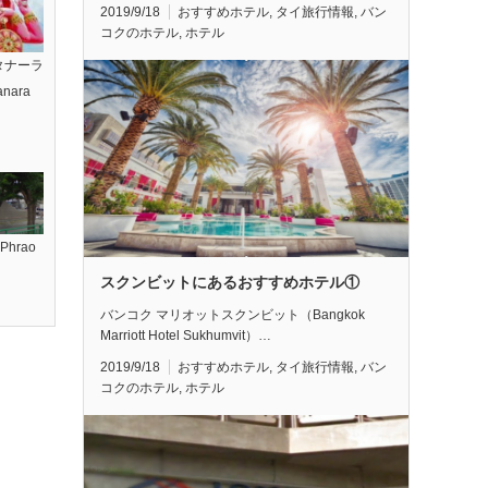
2019/9/18
おすすめホテル
,
タイ旅行情報
,
バン
コクのホテル
,
ホテル
タナーラ
nara
hrao
スクンビットにあるおすすめホテル①
バンコク マリオットスクンビット（Bangkok
Marriott Hotel Sukhumvit）…
2019/9/18
おすすめホテル
,
タイ旅行情報
,
バン
コクのホテル
,
ホテル