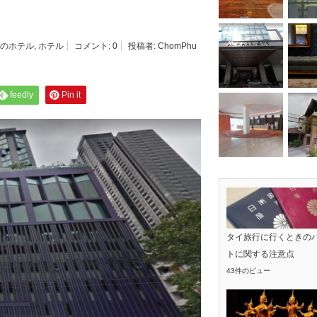
のホテル
,
ホテル
コメント:
0
投稿者:
ChomPhu
feedly
Pin it
タイ旅行に行くときの
トに関する注意点
43件のビュー