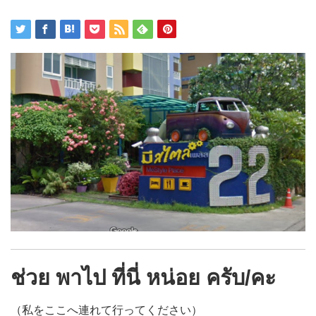
ช่วย พาไป ที่นี่ หน่อย ครับ/คะ
（私をここへ連れて行ってください）