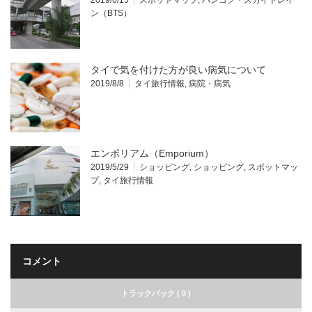
2019/6/15
スポットマップ
,
バンコク・スカイトレイ
ン（BTS）
タイで気を付けた方が良い病気について
2019/8/8
タイ旅行情報
,
病院・病気
エンポリアム（Emporium）
2019/5/29
ショッピング
,
ショッピング
,
スポットマッ
プ
,
タイ旅行情報
コメント
トラックバック ( 0 )