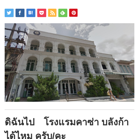
ดิฉันไป โรงแรมคาซ่า บลังก้า
ได้ไหม ครับ/คะ