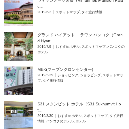
ウィマンメーク宮殿（Vimanmek Mansion Pala
c…
2019/6/2
スポットマップ
,
タイ旅行情報
グランド ハイアット エラワン バンコク（Gran
d Hyatt…
2019/7/9
おすすめホテル
,
スポットマップ
,
バンコクの
ホテル
MBK(マーブンクロンセンター)
2019/5/29
ショッピング
,
ショッピング
,
スポットマッ
プ
,
タイ旅行情報
S31 スクンビット ホテル（S31 Sukhumvit Ho
t…
2019/8/30
おすすめホテル
,
スポットマップ
,
タイ旅行
情報
,
バンコクのホテル
,
ホテル