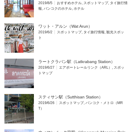
2019/8/5
おすすめホテル
,
スポットマップ
,
タイ旅行情
報
,
バンコクのホテル
,
ホテル
ワット・アルン（Wat Arun）
2019/6/2
スポットマップ
,
タイ旅行情報
,
観光スポッ
ト
ラートクラバン駅（Latkrabang Station）
2019/6/27
エアポートレールリンク（ARL）
,
スポッ
トマップ
スティサン駅（Sutthisan Station）
2019/6/26
スポットマップ
,
バンコク・メトロ（MR
T）